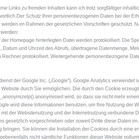
rne Links zu fremden Inhalten kann ich trotz sorgfältiger inhalt
ntwortlich.Der Schutz Ihrer personenbezogenen Daten bei der E
ten werden im Rahmen der gesetzlichen Vorschriften geschützt.
t werden:
f der Homepage hinterlegten Datei werden protokolliert. Die Sp
i, Datum und Uhrzeit des Abrufs, übertragene Datenmenge, Mel
 Rechner protokolliert. Weitergehende personenbezogene Daten
enst der Google Inc. („Google“). Google Analytics verwendet so
 Website durch Sie ermöglichen. Die durch den Cookie erzeugt
de _anonymizeIp() anonymisiert wird, so dass sie nicht mehr ei
ogle wird diese Informationen benutzen, um Ihre Nutzung der W
 mit der Websitenutzung und der Internetnutzung verbundene Di
ies gesetzlich vorgeschrieben oder soweit Dritte diese Daten im
 bringen. Sie können die Installation der Cookies durch eine e
gegebenenfalls nicht sämtliche Funktionen dieser Website vollu