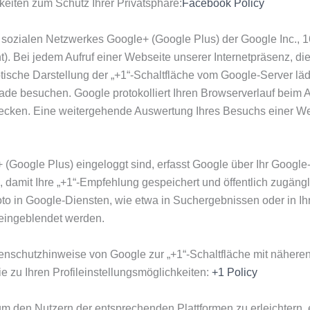
eiten zum Schutz Ihrer Privatsphäre:
Facebook Policy
 sozialen Netzwerkes Google+ (Google Plus) der Google Inc., 1
Bei jedem Aufruf einer Webseite unserer Internetpräsenz, die mi
ische Darstellung der „+1“-Schaltfläche vom Google-Server lädt
de besuchen. Google protokolliert Ihren Browserverlauf beim An
n. Eine weitergehende Auswertung Ihres Besuchs einer Webse
 (Google Plus) eingeloggt sind, erfasst Google über Ihr Google
 damit Ihre „+1“-Empfehlung gespeichert und öffentlich zugän
 in Google-Diensten, wie etwa in Suchergebnissen oder in Ihrem
 eingeblendet werden.
tenschutzhinweise von Google zur „+1“-Schaltfläche mit nähere
 zu Ihren Profileinstellungsmöglichkeiten:
+1 Policy
um den Nutzern der entsprechenden Plattformen zu erleichtern, 