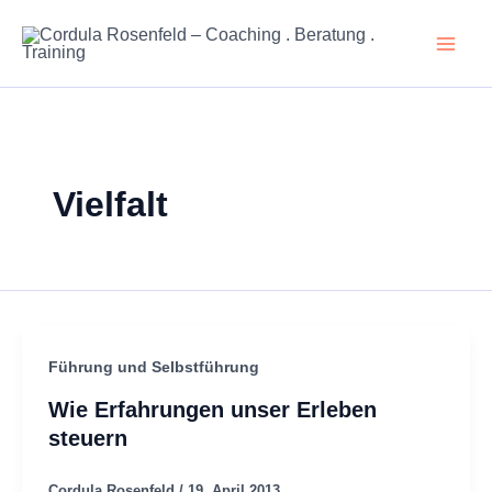
Zum
Inhalt
springen
Vielfalt
Führung und Selbstführung
Wie Erfahrungen unser Erleben
steuern
Cordula Rosenfeld
/
19. April 2013