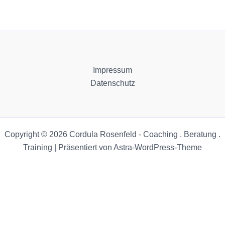
Impressum
Datenschutz
Copyright © 2026 Cordula Rosenfeld - Coaching . Beratung .
Training | Präsentiert von
Astra-WordPress-Theme
Zum Ändern Ihrer Datenschutzeinstellung, z.B. Erteilung oder Widerruf von
Einstellungen
Einwilligungen, klicken Sie hier:
DE
EN